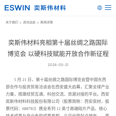
关于我们
>
资讯动态
>
新闻详情
奕斯伟材料亮相第十届丝绸之路国际
博览会 以硬科技赋能开放合作新征程
2026-05-21
5 月 21 日，第十届丝绸之路国际博览会暨中国东西
部合作与投资贸易洽谈会在西安盛大启幕，
汇聚全球产业
力量，搭建经贸互通、科创交流、资源对接的平台。西安
奕斯伟材料科技股份有限公司（股票简称：西安奕材，股
票代码：
688783）携全系列 12 英寸高端硅片产品、核心
技术成果与产业布局成果亮相，立足丝路起点城市——
西